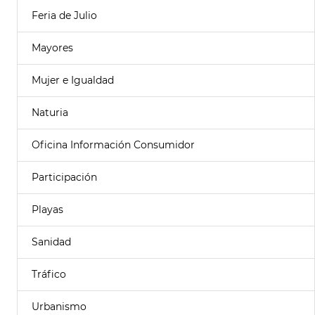
Feria de Julio
Mayores
Mujer e Igualdad
Naturia
Oficina Información Consumidor
Participación
Playas
Sanidad
Tráfico
Urbanismo