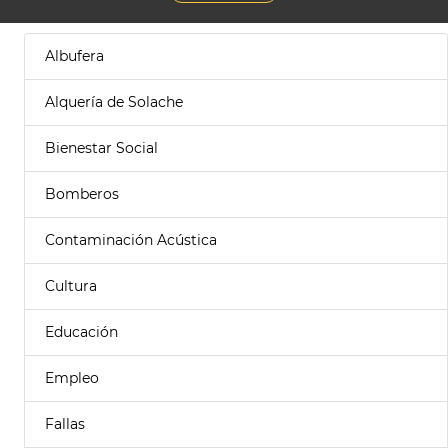
Albufera
Alquería de Solache
Bienestar Social
Bomberos
Contaminación Acústica
Cultura
Educación
Empleo
Fallas