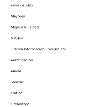
Feria de Julio
Mayores
Mujer e Igualdad
Naturia
Oficina Información Consumidor
Participación
Playas
Sanidad
Tráfico
Urbanismo