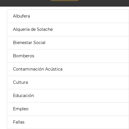
Albufera
Alquería de Solache
Bienestar Social
Bomberos
Contaminación Acústica
Cultura
Educación
Empleo
Fallas