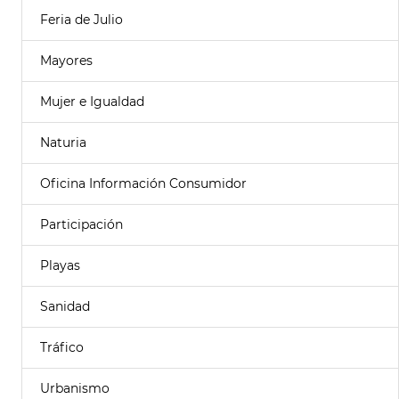
Feria de Julio
Mayores
Mujer e Igualdad
Naturia
Oficina Información Consumidor
Participación
Playas
Sanidad
Tráfico
Urbanismo