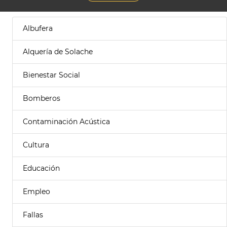
Albufera
Alquería de Solache
Bienestar Social
Bomberos
Contaminación Acústica
Cultura
Educación
Empleo
Fallas