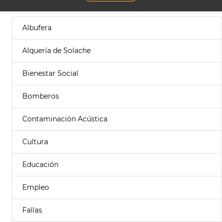
Albufera
Alquería de Solache
Bienestar Social
Bomberos
Contaminación Acústica
Cultura
Educación
Empleo
Fallas