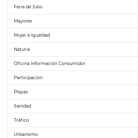
Feria de Julio
Mayores
Mujer e Igualdad
Naturia
Oficina Información Consumidor
Participación
Playas
Sanidad
Tráfico
Urbanismo