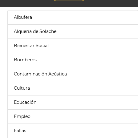
Albufera
Alquería de Solache
Bienestar Social
Bomberos
Contaminación Acústica
Cultura
Educación
Empleo
Fallas