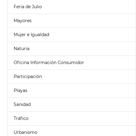
Feria de Julio
Mayores
Mujer e Igualdad
Naturia
Oficina Información Consumidor
Participación
Playas
Sanidad
Tráfico
Urbanismo