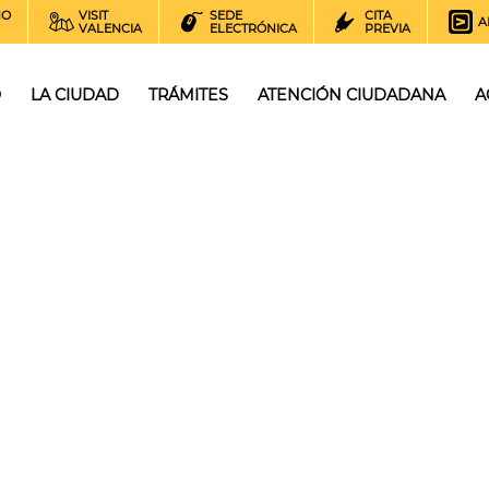
NO
VISIT
SEDE
CITA
A
VALENCIA
ELECTRÓNICA
PREVIA
O
LA CIUDAD
TRÁMITES
ATENCIÓN CIUDADANA
A