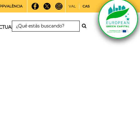
PPVALÈNCIA
VAL
CAS
CTUALIDAD