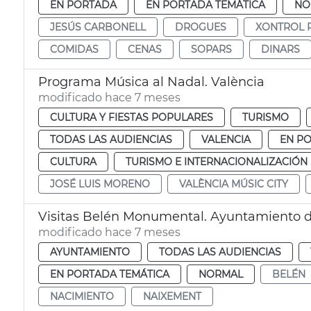
EN PORTADA
EN PORTADA TEMÁTICA
NO
JESÚS CARBONELL
DROGUES
XONTROL P
COMIDAS
CENAS
SOPARS
DINARS
Programa Música al Nadal. València
modificado hace 7 meses
CULTURA Y FIESTAS POPULARES
TURISMO
TODAS LAS AUDIENCIAS
VALENCIA
EN P
CULTURA
TURISMO E INTERNACIONALIZACIÓN
JOSÉ LUIS MORENO
VALÈNCIA MÚSIC CITY
Visitas Belén Monumental. Ayuntamiento d
modificado hace 7 meses
AYUNTAMIENTO
TODAS LAS AUDIENCIAS
EN PORTADA TEMÁTICA
NORMAL
BELÉN
NACIMIENTO
NAIXEMENT