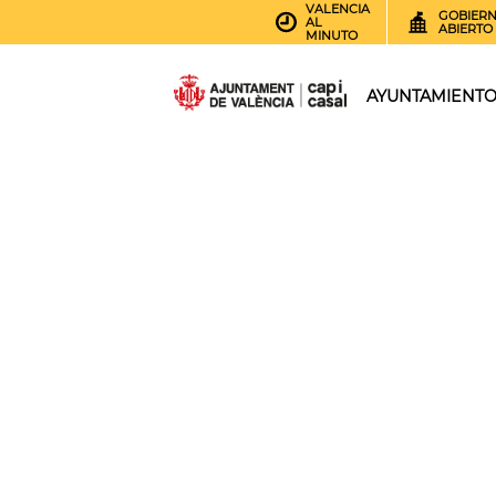
VALENCIA
GOBIER
AL
ABIERTO
MINUTO
AYUNTAMIENT