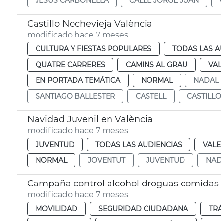
JESÚS CARBONELLA
CALLE JORGE JUAN
Castillo Nochevieja València
modificado hace 7 meses
CULTURA Y FIESTAS POPULARES
TODAS LAS A
QUATRE CARRERES
CAMINS AL GRAU
VA
EN PORTADA TEMÁTICA
NORMAL
NADAL
SANTIAGO BALLESTER
CASTELL
CASTILLO
Navidad Juvenil en València
modificado hace 7 meses
JUVENTUD
TODAS LAS AUDIENCIAS
VALE
NORMAL
JOVENTUT
JUVENTUD
NAD
Campaña control alcohol droguas comidas
modificado hace 7 meses
MOVILIDAD
SEGURIDAD CIUDADANA
TR