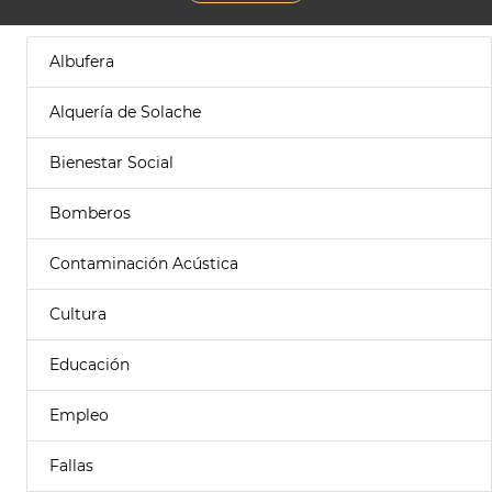
Albufera
Alquería de Solache
Bienestar Social
Bomberos
Contaminación Acústica
Cultura
Educación
Empleo
Fallas