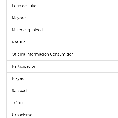
Feria de Julio
Mayores
Mujer e Igualdad
Naturia
Oficina Información Consumidor
Participación
Playas
Sanidad
Tráfico
Urbanismo