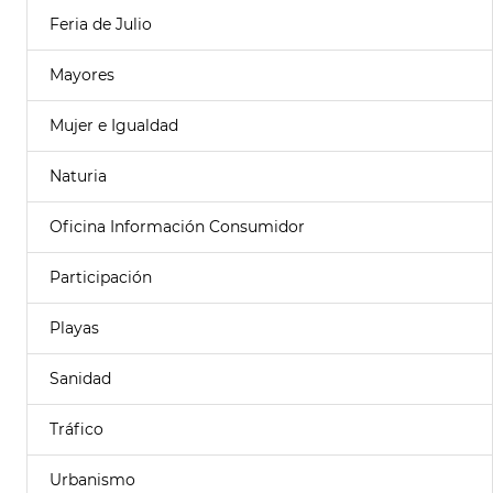
Feria de Julio
Mayores
Mujer e Igualdad
Naturia
Oficina Información Consumidor
Participación
Playas
Sanidad
Tráfico
Urbanismo