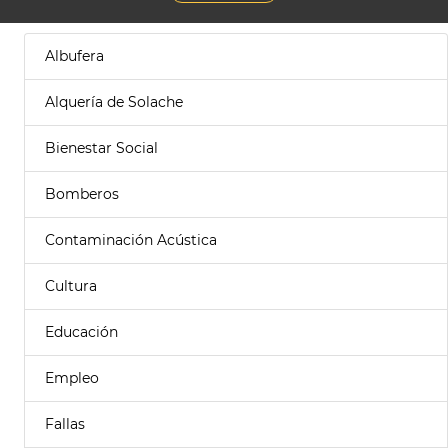
Albufera
Alquería de Solache
Bienestar Social
Bomberos
Contaminación Acústica
Cultura
Educación
Empleo
Fallas