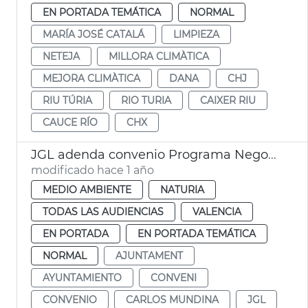
EN PORTADA TEMÁTICA
NORMAL
MARÍA JOSÉ CATALÁ
LIMPIEZA
NETEJA
MILLORA CLIMÀTICA
MEJORA CLIMÀTICA
DANA
CHJ
RIU TÚRIA
RIO TURIA
CAIXER RIU
CAUCE RÍO
CHX
JGL adenda convenio Programa Negocio Local Sostenible
modificado hace 1 año
MEDIO AMBIENTE
NATURIA
TODAS LAS AUDIENCIAS
VALENCIA
EN PORTADA
EN PORTADA TEMÁTICA
NORMAL
AJUNTAMENT
AYUNTAMIENTO
CONVENI
CONVENIO
CARLOS MUNDINA
JGL