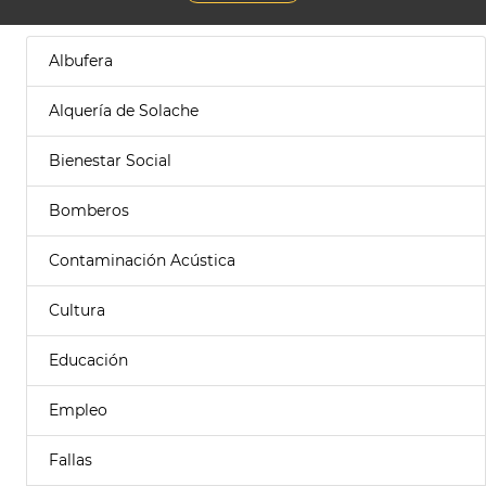
Albufera
Alquería de Solache
Bienestar Social
Bomberos
Contaminación Acústica
Cultura
Educación
Empleo
Fallas