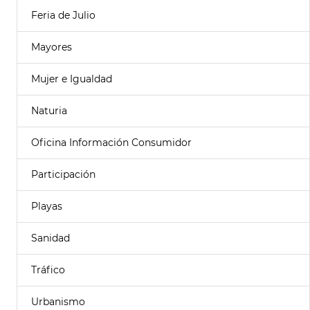
Feria de Julio
Mayores
Mujer e Igualdad
Naturia
Oficina Información Consumidor
Participación
Playas
Sanidad
Tráfico
Urbanismo