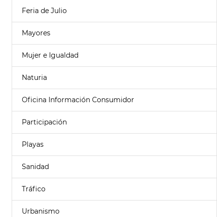
Feria de Julio
Mayores
Mujer e Igualdad
Naturia
Oficina Información Consumidor
Participación
Playas
Sanidad
Tráfico
Urbanismo