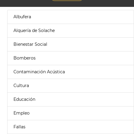
Albufera
Alquería de Solache
Bienestar Social
Bomberos
Contaminación Acústica
Cultura
Educación
Empleo
Fallas