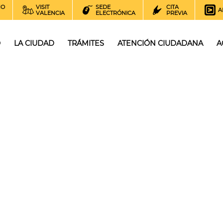
NO
VISIT
SEDE
CITA
A
VALENCIA
ELECTRÓNICA
PREVIA
O
LA CIUDAD
TRÁMITES
ATENCIÓN CIUDADANA
A