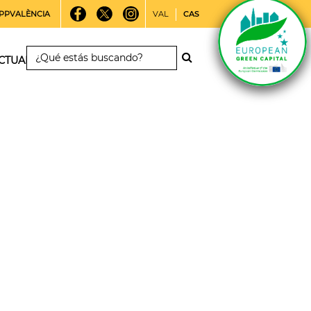
PPVALÈNCIA
VAL
CAS
CTUALIDAD