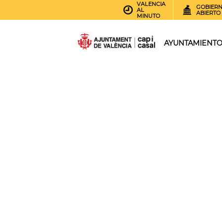
VALENCIA
GOBIER
AL
ABIERTO
MINUTO
AYUNTAMIENT