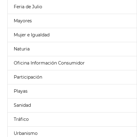
Feria de Julio
Mayores
Mujer e Igualdad
Naturia
Oficina Información Consumidor
Participación
Playas
Sanidad
Tráfico
Urbanismo