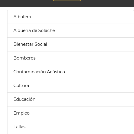
Albufera
Alquería de Solache
Bienestar Social
Bomberos
Contaminación Acústica
Cultura
Educación
Empleo
Fallas