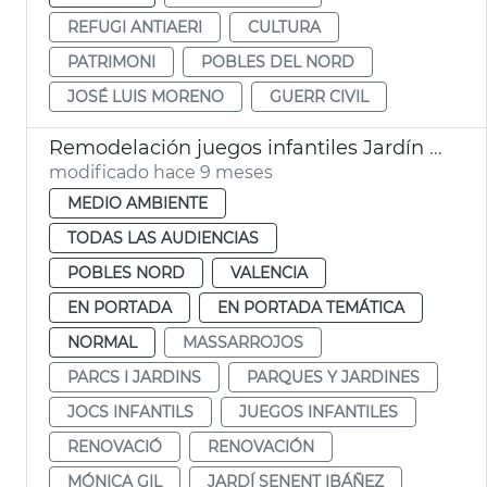
REFUGI ANTIAERI
CULTURA
PATRIMONI
POBLES DEL NORD
JOSÉ LUIS MORENO
GUERR CIVIL
Remodelación juegos infantiles Jardín Massarrojos
modificado hace 9 meses
MEDIO AMBIENTE
TODAS LAS AUDIENCIAS
POBLES NORD
VALENCIA
EN PORTADA
EN PORTADA TEMÁTICA
NORMAL
MASSARROJOS
PARCS I JARDINS
PARQUES Y JARDINES
JOCS INFANTILS
JUEGOS INFANTILES
RENOVACIÓ
RENOVACIÓN
MÓNICA GIL
JARDÍ SENENT IBÁÑEZ