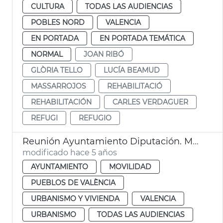
CULTURA
TODAS LAS AUDIENCIAS
POBLES NORD
VALENCIA
EN PORTADA
EN PORTADA TEMÁTICA
NORMAL
JOAN RIBÓ
GLÒRIA TELLO
LUCÍA BEAMUD
MASSARROJOS
REHABILITACIÓ
REHABILITACIÓN
CARLES VERDAGUER
REFUGI
REFUGIO
Reunión Ayuntamiento Diputación. Massarrojos y Benifaraig
modificado hace 5 años
AYUNTAMIENTO
MOVILIDAD
PUEBLOS DE VALÈNCIA
URBANISMO Y VIVIENDA
VALENCIA
URBANISMO
TODAS LAS AUDIENCIAS