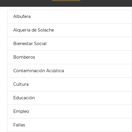
Albufera
Alquería de Solache
Bienestar Social
Bomberos
Contaminación Acústica
Cultura
Educación
Empleo
Fallas