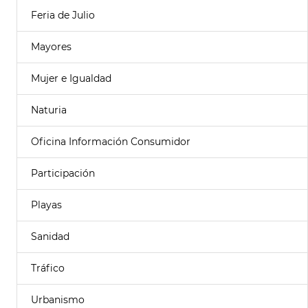
Feria de Julio
Mayores
Mujer e Igualdad
Naturia
Oficina Información Consumidor
Participación
Playas
Sanidad
Tráfico
Urbanismo