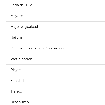
Feria de Julio
Mayores
Mujer e Igualdad
Naturia
Oficina Información Consumidor
Participación
Playas
Sanidad
Tráfico
Urbanismo