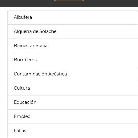
Albufera
Alquería de Solache
Bienestar Social
Bomberos
Contaminación Acústica
Cultura
Educación
Empleo
Fallas