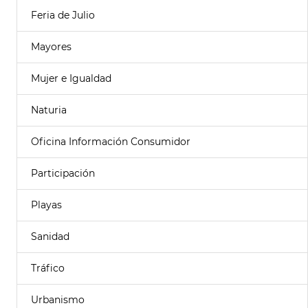
Feria de Julio
Mayores
Mujer e Igualdad
Naturia
Oficina Información Consumidor
Participación
Playas
Sanidad
Tráfico
Urbanismo