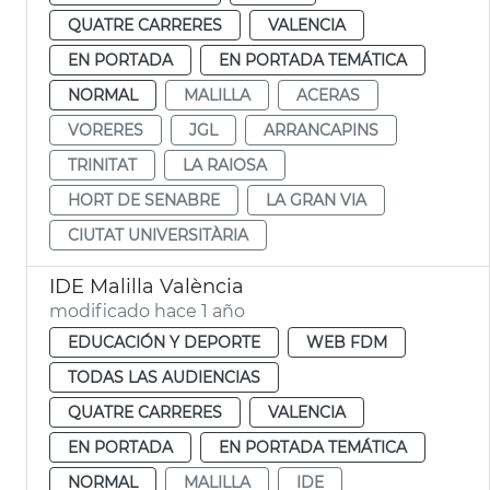
QUATRE CARRERES
VALENCIA
EN PORTADA
EN PORTADA TEMÁTICA
NORMAL
MALILLA
ACERAS
VORERES
JGL
ARRANCAPINS
TRINITAT
LA RAIOSA
HORT DE SENABRE
LA GRAN VIA
CIUTAT UNIVERSITÀRIA
IDE Malilla València
modificado hace 1 año
EDUCACIÓN Y DEPORTE
WEB FDM
TODAS LAS AUDIENCIAS
QUATRE CARRERES
VALENCIA
EN PORTADA
EN PORTADA TEMÁTICA
NORMAL
MALILLA
IDE