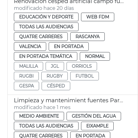
Renovación césped artificial campo fútbol Orriols y Quatre Carreres y campo rugby Cuatro Carreres València
modificado hace 20 días
EDUCACIÓN Y DEPORTE
WEB FDM
TODAS LAS AUDIENCIAS
QUATRE CARRERES
RASCANYA
VALENCIA
EN PORTADA
EN PORTADA TEMÁTICA
NORMAL
MALILLA
JGL
ORRIOLS
RUGBI
RUGBY
FUTBOL
GESPA
CÉSPED
Limpieza y mantenimient fuentes Parc Central València
modificado hace 1 mes
MEDIO AMBIENTE
GESTIÓN DEL AGUA
TODAS LAS AUDIENCIAS
EIXAMPLE
QUATRE CARRERES
EN PORTADA