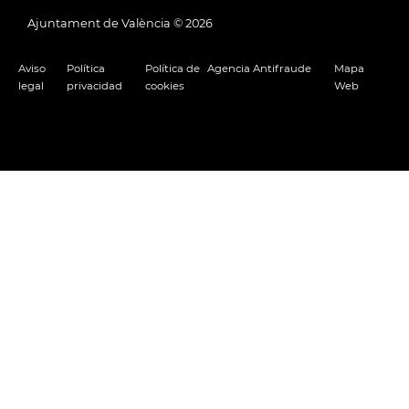
Ajuntament de València ©
2026
Aviso
Política
Política de
Agencia Antifraude
Mapa
legal
privacidad
cookies
Web