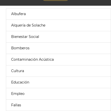
Albufera
Alquería de Solache
Bienestar Social
Bomberos
Contaminación Acústica
Cultura
Educación
Empleo
Fallas