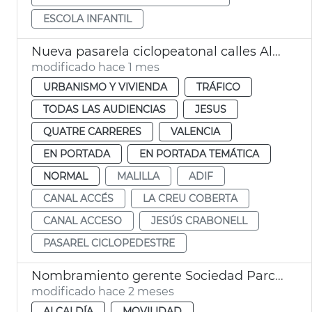
ESCOLA INFANTIL
Nueva pasarela ciclopeatonal calles Almudaina - Oltà València
modificado hace 1 mes
URBANISMO Y VIVIENDA
TRÁFICO
TODAS LAS AUDIENCIAS
JESUS
QUATRE CARRERES
VALENCIA
EN PORTADA
EN PORTADA TEMÁTICA
NORMAL
MALILLA
ADIF
CANAL ACCÉS
LA CREU COBERTA
CANAL ACCESO
JESÚS CRABONELL
PASAREL CICLOPEDESTRE
Nombramiento gerente Sociedad Parco Central València
modificado hace 2 meses
ALCALDÍA
MOVILIDAD