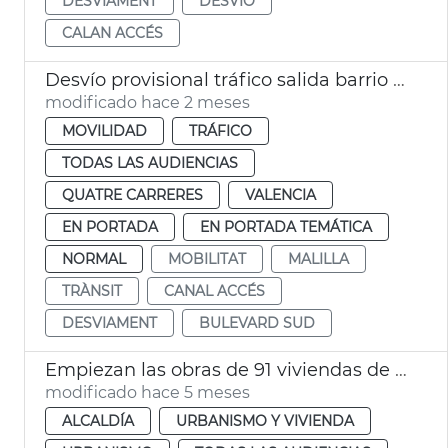
DESVIAMENT
DESVÍO
CALAN ACCÉS
Desvío provisional tráfico salida barrio Malilla
modificado hace 2 meses
MOVILIDAD
TRÁFICO
TODAS LAS AUDIENCIAS
QUATRE CARRERES
VALENCIA
EN PORTADA
EN PORTADA TEMÁTICA
NORMAL
MOBILITAT
MALILLA
TRÀNSIT
CANAL ACCÉS
DESVIAMENT
BULEVARD SUD
Empiezan las obras de 91 viviendas de alquiler social a Malilla València
modificado hace 5 meses
ALCALDÍA
URBANISMO Y VIVIENDA