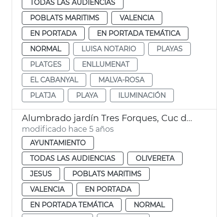
TODAS LAS AUDIENCIAS
POBLATS MARITIMS
VALENCIA
EN PORTADA
EN PORTADA TEMÁTICA
NORMAL
LUISA NOTARIO
PLAYAS
PLATGES
ENLLUMENAT
EL CABANYAL
MALVA-ROSA
PLATJA
PLAYA
ILUMINACIÓN
Alumbrado jardín Tres Forques, Cuc de llum Natzaret, e iglesia y mural Sant Marcel·lí
modificado hace 5 años
AYUNTAMIENTO
TODAS LAS AUDIENCIAS
OLIVERETA
JESUS
POBLATS MARITIMS
VALENCIA
EN PORTADA
EN PORTADA TEMÁTICA
NORMAL