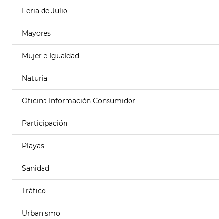
Feria de Julio
Mayores
Mujer e Igualdad
Naturia
Oficina Información Consumidor
Participación
Playas
Sanidad
Tráfico
Urbanismo