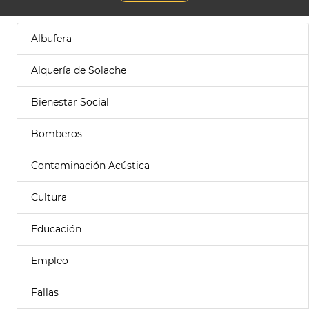
Albufera
Alquería de Solache
Bienestar Social
Bomberos
Contaminación Acústica
Cultura
Educación
Empleo
Fallas