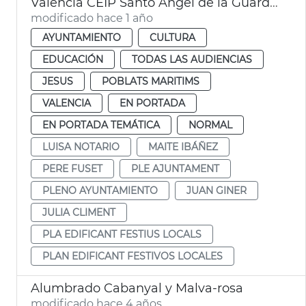
València CEIP Santo Angel de la Guarda y CEIP San José de Calasanz
modificado hace 1 año
AYUNTAMIENTO
CULTURA
EDUCACIÓN
TODAS LAS AUDIENCIAS
JESUS
POBLATS MARITIMS
VALENCIA
EN PORTADA
EN PORTADA TEMÁTICA
NORMAL
LUISA NOTARIO
MAITE IBÁÑEZ
PERE FUSET
PLE AJUNTAMENT
PLENO AYUNTAMIENTO
JUAN GINER
JULIA CLIMENT
PLA EDIFICANT FESTIUS LOCALS
PLAN EDIFICANT FESTIVOS LOCALES
Alumbrado Cabanyal y Malva-rosa
modificado hace 4 años