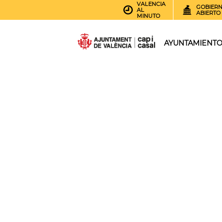
VALENCIA
GOBIER
AL
ABIERTO
MINUTO
AYUNTAMIENT