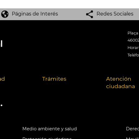
Páginas de Interés
Redes Sociales
Plaça
46002
Horari
Teléf
ad
Trámites
Atención
ciudadana
.
Medio ambiente y salud
Derec