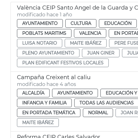
València CEIP Santo Angel de la Guarda y 
modificado hace 1 año
AYUNTAMIENTO
CULTURA
EDUCACIÓN
POBLATS MARITIMS
VALENCIA
EN PORTA
LUISA NOTARIO
MAITE IBÁÑEZ
PERE FUS
PLENO AYUNTAMIENTO
JUAN GINER
JULI
PLAN EDIFICANT FESTIVOS LOCALES
Campaña Creixent al caliu
modificado hace 4 años
ALCALDÍA
AYUNTAMIENTO
EDUCACIÓN Y
INFANCIA Y FAMILIA
TODAS LAS AUDIENCIAS
EN PORTADA TEMÁTICA
NORMAL
JOAN R
MAITE IBÁÑEZ
Reforma CEIP Carles Salvador