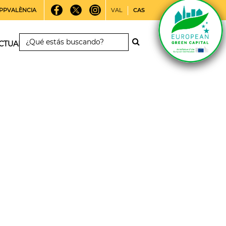
PPVALÈNCIA
VAL
CAS
CTUALIDAD