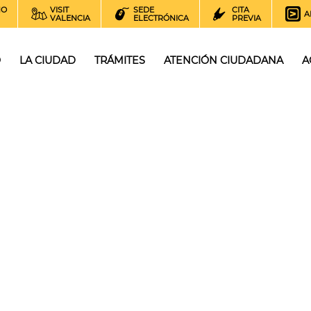
NO
VISIT
SEDE
CITA
A
VALENCIA
ELECTRÓNICA
PREVIA
O
LA CIUDAD
TRÁMITES
ATENCIÓN CIUDADANA
A