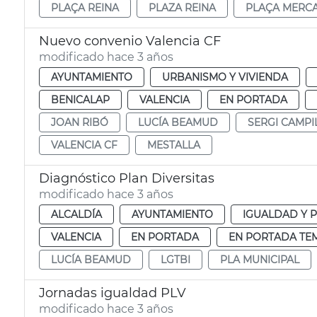
PLAÇA REINA
PLAZA REINA
PLAÇA MERC
Nuevo convenio Valencia CF
modificado hace 3 años
AYUNTAMIENTO
URBANISMO Y VIVIENDA
BENICALAP
VALENCIA
EN PORTADA
JOAN RIBÓ
LUCÍA BEAMUD
SERGI CAMPI
VALENCIA CF
MESTALLA
Diagnóstico Plan Diversitas
modificado hace 3 años
ALCALDÍA
AYUNTAMIENTO
IGUALDAD Y P
VALENCIA
EN PORTADA
EN PORTADA TE
LUCÍA BEAMUD
LGTBI
PLA MUNICIPAL
Jornadas igualdad PLV
modificado hace 3 años