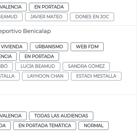
VALENCIA
EN PORTADA
 BEAMUD
JAVIER MATEO
DONES EN JOC
eportivo Benicalap
 VIVIENDA
URBANISMO
WEB FDM
ENCIA
EN PORTADA
IBÓ
LUCÍA BEAMUD
SANDRA GÓMEZ
TALLA
LAYHOON CHAN
ESTADI MESTALLA
VALENCIA
TODAS LAS AUDIENCIAS
DA
EN PORTADA TEMÁTICA
NORMAL