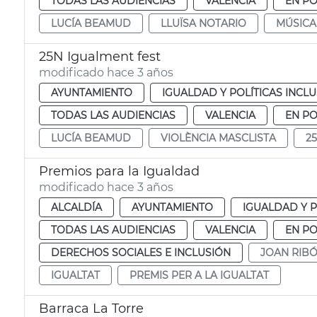
TODAS LAS AUDIENCIAS
VALENCIA
EN P
LUCÍA BEAMUD
LLUÏSA NOTARIO
MÚSICA
25N Igualment fest
modificado hace 3 años
AYUNTAMIENTO
IGUALDAD Y POLÍTICAS INCLU
TODAS LAS AUDIENCIAS
VALENCIA
EN P
LUCÍA BEAMUD
VIOLÈNCIA MASCLISTA
2
Premios para la Igualdad
modificado hace 3 años
ALCALDÍA
AYUNTAMIENTO
IGUALDAD Y P
TODAS LAS AUDIENCIAS
VALENCIA
EN P
DERECHOS SOCIALES E INCLUSIÓN
JOAN RIB
IGUALTAT
PREMIS PER A LA IGUALTAT
Barraca La Torre