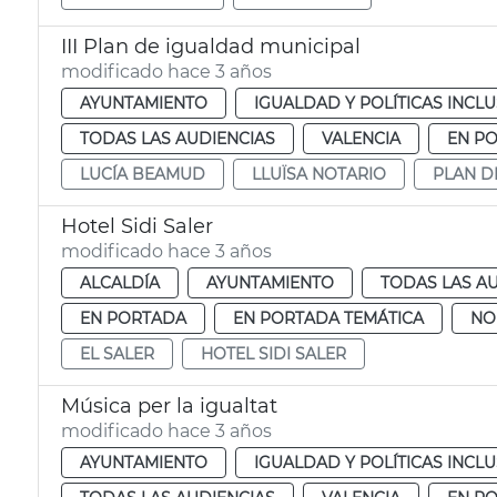
III Plan de igualdad municipal
modificado hace 3 años
AYUNTAMIENTO
IGUALDAD Y POLÍTICAS INCLU
TODAS LAS AUDIENCIAS
VALENCIA
EN P
LUCÍA BEAMUD
LLUÏSA NOTARIO
PLAN D
Hotel Sidi Saler
modificado hace 3 años
ALCALDÍA
AYUNTAMIENTO
TODAS LAS A
EN PORTADA
EN PORTADA TEMÁTICA
NO
EL SALER
HOTEL SIDI SALER
Música per la igualtat
modificado hace 3 años
AYUNTAMIENTO
IGUALDAD Y POLÍTICAS INCLU