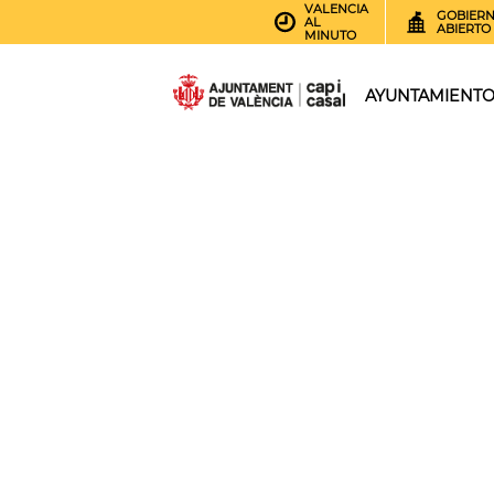
VALENCIA
GOBIER
AL
ABIERTO
MINUTO
AYUNTAMIENT