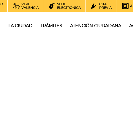
NO
VISIT
SEDE
CITA
A
VALENCIA
ELECTRÓNICA
PREVIA
O
LA CIUDAD
TRÁMITES
ATENCIÓN CIUDADANA
A