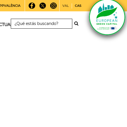
PPVALÈNCIA
VAL
CAS
CTUALIDAD