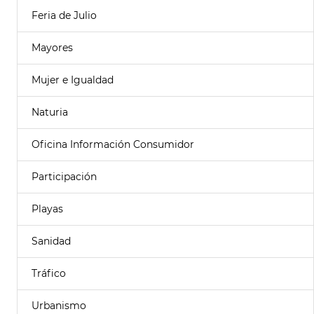
Feria de Julio
Mayores
Mujer e Igualdad
Naturia
Oficina Información Consumidor
Participación
Playas
Sanidad
Tráfico
Urbanismo