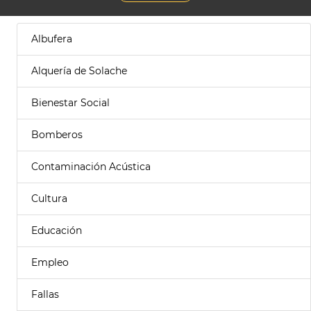
Albufera
Alquería de Solache
Bienestar Social
Bomberos
Contaminación Acústica
Cultura
Educación
Empleo
Fallas