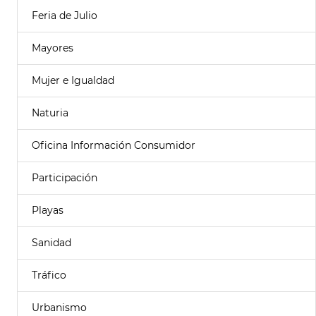
Feria de Julio
Mayores
Mujer e Igualdad
Naturia
Oficina Información Consumidor
Participación
Playas
Sanidad
Tráfico
Urbanismo