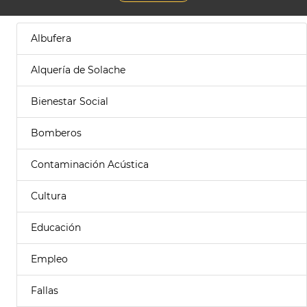
Albufera
Alquería de Solache
Bienestar Social
Bomberos
Contaminación Acústica
Cultura
Educación
Empleo
Fallas