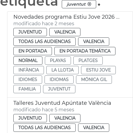
etiqueta
.
juventut
Novedades programa Estiu Jove 2026 València
modificado hace 2 meses
JUVENTUD
VALENCIA
TODAS LAS AUDIENCIAS
VALENCIA
EN PORTADA
EN PORTADA TEMÁTICA
NORMAL
PLAYAS
PLATGES
INFÀNCIA
LA LLOTJA
ESTIU JOVE
IDIOMES
IDIOMAS
MÓNICA GIL
FAMILIA
JUVENTUT
Talleres Juventud Apúntate València
modificado hace 5 meses
JUVENTUD
VALENCIA
TODAS LAS AUDIENCIAS
VALENCIA