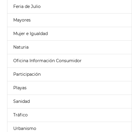
Feria de Julio
Mayores
Mujer e Igualdad
Naturia
Oficina Información Consumidor
Participación
Playas
Sanidad
Tráfico
Urbanismo