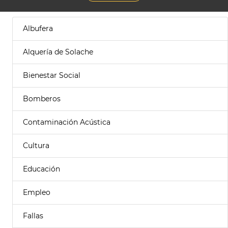
Albufera
Alquería de Solache
Bienestar Social
Bomberos
Contaminación Acústica
Cultura
Educación
Empleo
Fallas