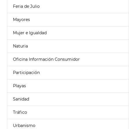
Feria de Julio
Mayores
Mujer e Igualdad
Naturia
Oficina Información Consumidor
Participación
Playas
Sanidad
Tráfico
Urbanismo