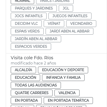
NORMAL
PARCS I JARDINS
PARQUES Y JARDINES
JGL
JOCS INFANTILS
JUEGOS INFANTILES
DECIDIM VLC
VEÏNAT
VECINDARIO
ESPAIS VERDS
JARDÍ ABEN AL ABBAR
JARDÍN ABEN AL ABBAR
ESPACIOS VERDES
Visita cole Fdo. Ríos
modificado hace 2 años
ALCALDÍA
EDUCACIÓN Y DEPORTE
EDUCACIÓN
INFANCIA Y FAMILIA
TODAS LAS AUDIENCIAS
QUATRE CARRERES
VALENCIA
EN PORTADA
EN PORTADA TEMÁTICA