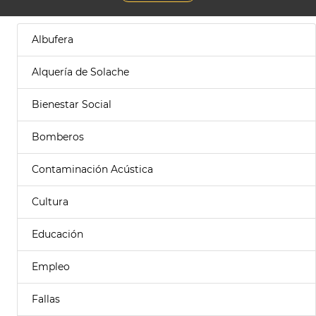
Albufera
Alquería de Solache
Bienestar Social
Bomberos
Contaminación Acústica
Cultura
Educación
Empleo
Fallas