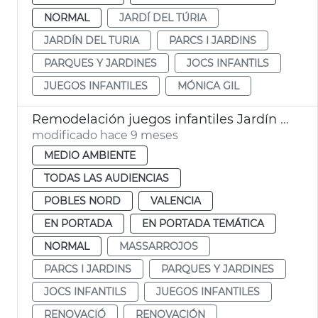
NORMAL
JARDÍ DEL TÚRIA
JARDÍN DEL TURIA
PARCS I JARDINS
PARQUES Y JARDINES
JOCS INFANTILS
JUEGOS INFANTILES
MÓNICA GIL
Remodelación juegos infantiles Jardín Massarrojos
modificado hace 9 meses
MEDIO AMBIENTE
TODAS LAS AUDIENCIAS
POBLES NORD
VALENCIA
EN PORTADA
EN PORTADA TEMÁTICA
NORMAL
MASSARROJOS
PARCS I JARDINS
PARQUES Y JARDINES
JOCS INFANTILS
JUEGOS INFANTILES
RENOVACIÓ
RENOVACIÓN