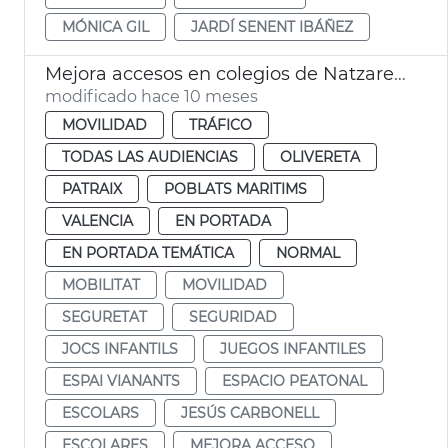
MÓNICA GIL
JARDÍ SENENT IBÁÑEZ
Mejora accesos en colegios de Natzaret, Soterres y Safranar
modificado hace 10 meses
MOVILIDAD
TRÁFICO
TODAS LAS AUDIENCIAS
OLIVERETA
PATRAIX
POBLATS MARITIMS
VALENCIA
EN PORTADA
EN PORTADA TEMÁTICA
NORMAL
MOBILITAT
MOVILIDAD
SEGURETAT
SEGURIDAD
JOCS INFANTILS
JUEGOS INFANTILES
ESPAI VIANANTS
ESPACIO PEATONAL
ESCOLARS
JESÚS CARBONELL
ESCOLARES
MEJORA ACCESO