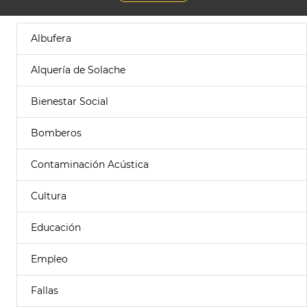
Albufera
Alquería de Solache
Bienestar Social
Bomberos
Contaminación Acústica
Cultura
Educación
Empleo
Fallas