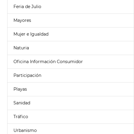
Feria de Julio
Mayores
Mujer e Igualdad
Naturia
Oficina Información Consumidor
Participación
Playas
Sanidad
Tráfico
Urbanismo