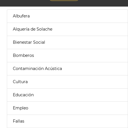
Albufera
Alquería de Solache
Bienestar Social
Bomberos
Contaminación Acústica
Cultura
Educación
Empleo
Fallas