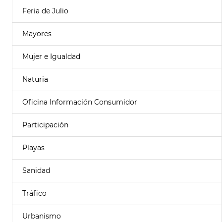
Feria de Julio
Mayores
Mujer e Igualdad
Naturia
Oficina Información Consumidor
Participación
Playas
Sanidad
Tráfico
Urbanismo