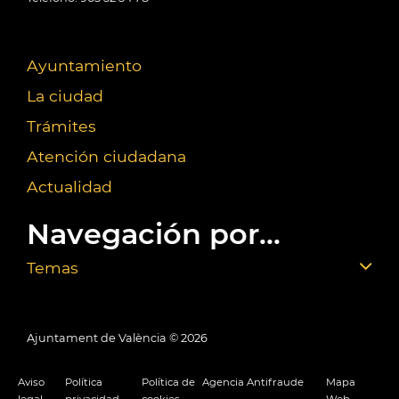
Ayuntamiento
La ciudad
Trámites
Atención ciudadana
Actualidad
Navegación por...
Temas
Ajuntament de València ©
2026
Aviso
Política
Política de
Agencia Antifraude
Mapa
legal
privacidad
cookies
Web