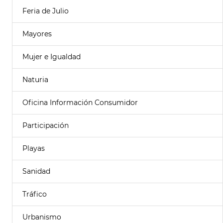
Feria de Julio
Mayores
Mujer e Igualdad
Naturia
Oficina Información Consumidor
Participación
Playas
Sanidad
Tráfico
Urbanismo