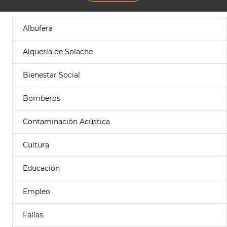
Albufera
Alquería de Solache
Bienestar Social
Bomberos
Contaminación Acústica
Cultura
Educación
Empleo
Fallas