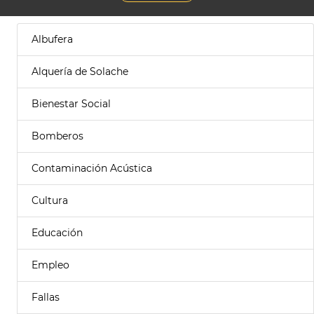
Albufera
Alquería de Solache
Bienestar Social
Bomberos
Contaminación Acústica
Cultura
Educación
Empleo
Fallas