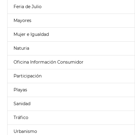
Feria de Julio
Mayores
Mujer e Igualdad
Naturia
Oficina Información Consumidor
Participación
Playas
Sanidad
Tráfico
Urbanismo