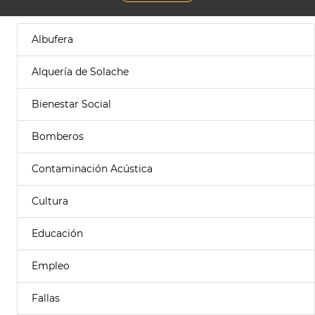
Albufera
Alquería de Solache
Bienestar Social
Bomberos
Contaminación Acústica
Cultura
Educación
Empleo
Fallas