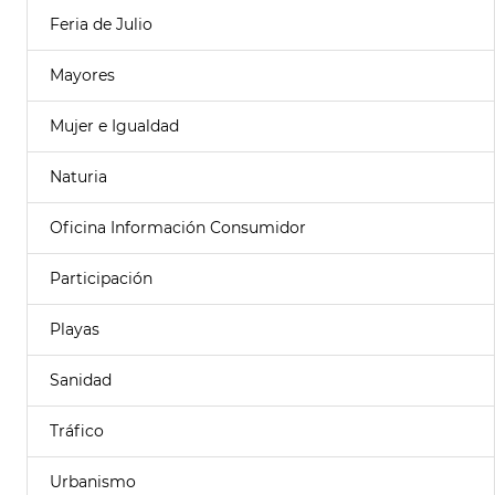
Feria de Julio
Mayores
Mujer e Igualdad
Naturia
Oficina Información Consumidor
Participación
Playas
Sanidad
Tráfico
Urbanismo