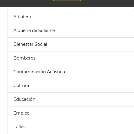
Albufera
Alquería de Solache
Bienestar Social
Bomberos
Contaminación Acústica
Cultura
Educación
Empleo
Fallas