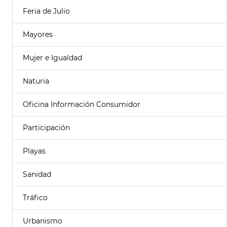
Feria de Julio
Mayores
Mujer e Igualdad
Naturia
Oficina Información Consumidor
Participación
Playas
Sanidad
Tráfico
Urbanismo