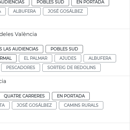
AUDIENCIAS
POBLES SUD
EN PORTADA
A
ALBUFERA
JOSÉ GOSÁLBEZ
deles València
 LAS AUDIENCIAS
POBLES SUD
RMAL
EL PALMAR
AJUDES
ALBUFERA
PESCADORES
SORTEIG DE REDOLINS
cia
QUATRE CARRERES
EN PORTADA
TA
JOSÉ GOSÁLBEZ
CAMINS RURALS