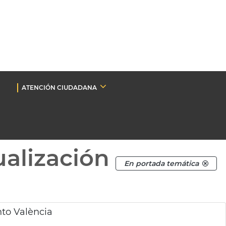
ATENCIÓN CIUDADANA
ualización
En portada temática
to València