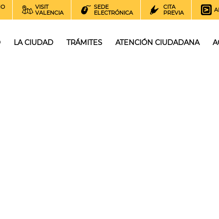
NO
VISIT
SEDE
CITA
A
VALENCIA
ELECTRÓNICA
PREVIA
O
LA CIUDAD
TRÁMITES
ATENCIÓN CIUDADANA
A