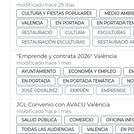
modificado hace 29 días
CULTURA Y FIESTAS POPULARES
MEDIO AMBI
VALENCIA
EN PORTADA
EN PORTADA TE
RESTAURACIÓ
CULTURA
ESCULTURAS
RESTAURACIÓN ESCULTURAS
RESTAURACIÓ AR
"Emprende y contrata 2026" València
modificado hace 1 mes
AYUNTAMIENTO
ECONOMÍA Y EMPLEO
E
EN PORTADA
EN PORTADA TEMÁTICA
NO
JOSÉ GOSÁLBEZ
EMPRÉN
EMPRENDE
JGL Convenio con AVACU València
modificado hace 1 mes
SALUD PÚBLICA
COMERCIO
OFICINA IN
TODAS LAS AUDIENCIAS
VALENCIA
EN P