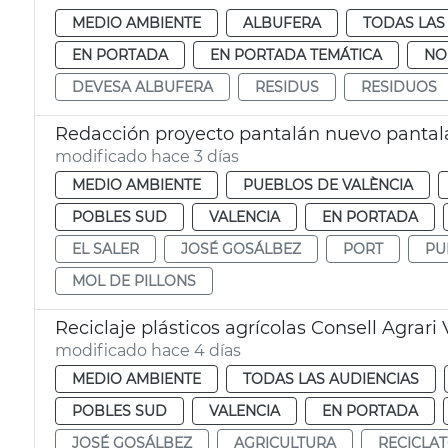
MEDIO AMBIENTE
ALBUFERA
TODAS LAS
EN PORTADA
EN PORTADA TEMÁTICA
NO
DEVESA ALBUFERA
RESIDUS
RESIDUOS
Redacción proyecto pantalán nuevo pantalá
modificado hace 3 días
MEDIO AMBIENTE
PUEBLOS DE VALÈNCIA
POBLES SUD
VALENCIA
EN PORTADA
EL SALER
JOSÉ GOSÁLBEZ
PORT
PU
MOL DE PILLONS
Reciclaje plásticos agrícolas Consell Agrari
modificado hace 4 días
MEDIO AMBIENTE
TODAS LAS AUDIENCIAS
POBLES SUD
VALENCIA
EN PORTADA
JOSÉ GOSÁLBEZ
AGRICULTURA
RECICLA