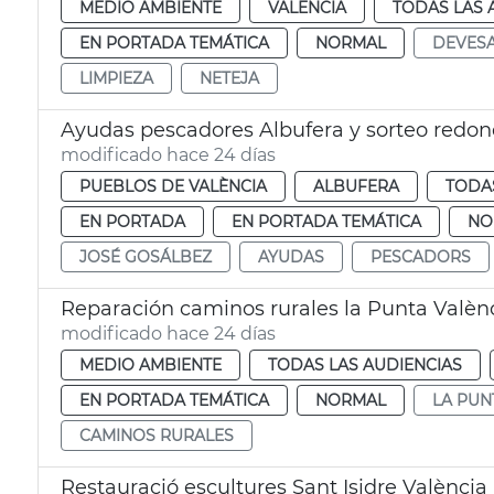
MEDIO AMBIENTE
VALENCIA
TODAS LAS 
EN PORTADA TEMÁTICA
NORMAL
DEVES
LIMPIEZA
NETEJA
Ayudas pescadores Albufera y sorteo redon
modificado hace 24 días
PUEBLOS DE VALÈNCIA
ALBUFERA
TODAS
EN PORTADA
EN PORTADA TEMÁTICA
NO
JOSÉ GOSÁLBEZ
AYUDAS
PESCADORS
Reparación caminos rurales la Punta Valèn
modificado hace 24 días
MEDIO AMBIENTE
TODAS LAS AUDIENCIAS
EN PORTADA TEMÁTICA
NORMAL
LA PUN
CAMINOS RURALES
Restauració escultures Sant Isidre València