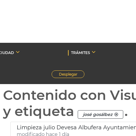
CIUDAD
TRÁMITES
Desplegar
Contenido con Vis
y etiqueta
.
josé gosálbez
Limpieza julio Devesa Albufera Ayuntamien
modificado hace 1 día