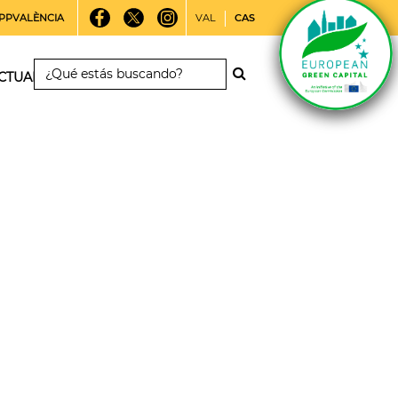
PPVALÈNCIA
VAL
CAS
CTUALIDAD