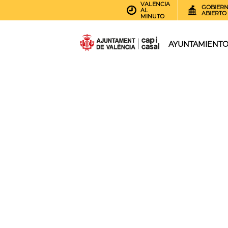
VALENCIA
GOBIER
AL
ABIERTO
MINUTO
AYUNTAMIENT