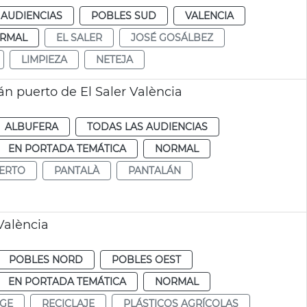
 AUDIENCIAS
POBLES SUD
VALENCIA
RMAL
EL SALER
JOSÉ GOSÁLBEZ
LIMPIEZA
NETEJA
n puerto de El Saler València
ALBUFERA
TODAS LAS AUDIENCIAS
EN PORTADA TEMÁTICA
NORMAL
ERTO
PANTALÀ
PANTALÁN
 València
POBLES NORD
POBLES OEST
EN PORTADA TEMÁTICA
NORMAL
TGE
RECICLAJE
PLÁSTICOS AGRÍCOLAS