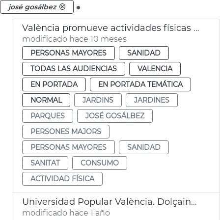
.
josé gosálbez
València promueve actividades físicas al aire libre para adultos
modificado hace 10 meses
PERSONAS MAYORES
SANIDAD
TODAS LAS AUDIENCIAS
VALENCIA
EN PORTADA
EN PORTADA TEMÁTICA
NORMAL
JARDINS
JARDINES
PARQUES
JOSÉ GOSÁLBEZ
PERSONES MAJORS
PERSONAS MAYORES
SANIDAD
SANITAT
CONSUMO
ACTIVIDAD FÍSICA
Universidad Popular València. Dolçaina i tabalet
modificado hace 1 año