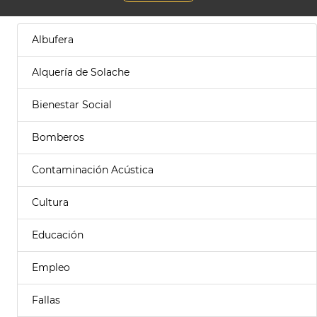
Albufera
Alquería de Solache
Bienestar Social
Bomberos
Contaminación Acústica
Cultura
Educación
Empleo
Fallas