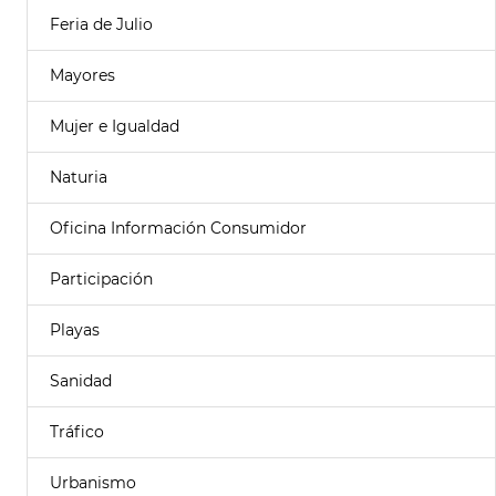
Feria de Julio
Mayores
Mujer e Igualdad
Naturia
Oficina Información Consumidor
Participación
Playas
Sanidad
Tráfico
Urbanismo