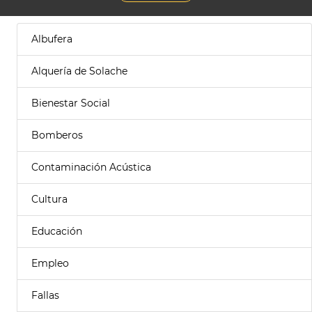
Albufera
Alquería de Solache
Bienestar Social
Bomberos
Contaminación Acústica
Cultura
Educación
Empleo
Fallas