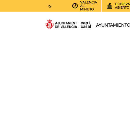
VALENCIA
GOBIER
AL
ABIERTO
MINUTO
26
AEMET.GRADOS
AYUNTAMIENT