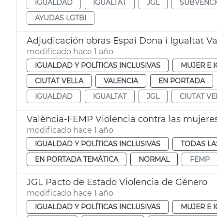
IGUALDAD
IGUALTAT
JGL
SUBVENC
AYUDAS LGTBI
Adjudicación obras Espai Dona i Igualtat V
modificado hace 1 año
IGUALDAD Y POLÍTICAS INCLUSIVAS
MUJER E 
CIUTAT VELLA
VALENCIA
EN PORTADA
IGUALDAD
IGUALTAT
JGL
CIUTAT VE
València-FEMP Violencia contra las mujere
modificado hace 1 año
IGUALDAD Y POLÍTICAS INCLUSIVAS
TODAS LA
EN PORTADA TEMÁTICA
NORMAL
FEMP
JGL Pacto de Estado Violencia de Género
modificado hace 1 año
IGUALDAD Y POLÍTICAS INCLUSIVAS
MUJER E 