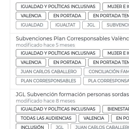
IGUALDAD Y POLÍTICAS INCLUSIVAS
MUJER E 
VALENCIA
EN PORTADA
EN PORTADA TE
IGUALDAD
IGUALTAT
JGL
SUBVENC
Subvenciones Plan Corresponsables Valènc
modificado hace 5 meses
IGUALDAD Y POLÍTICAS INCLUSIVAS
MUJER E 
VALENCIA
EN PORTADA
EN PORTADA TE
JUAN CARLOS CABALLERO
CONCILIACIÓN FAM
PLAN CORRESPONSABLES
PLA CORRESPONS
JGL Subvención formación personas sordas
modificado hace 8 meses
IGUALDAD Y POLÍTICAS INCLUSIVAS
BIENESTA
TODAS LAS AUDIENCIAS
VALENCIA
EN P
INCLUSIÓN
JGL
JUAN CARLOS CABALLER