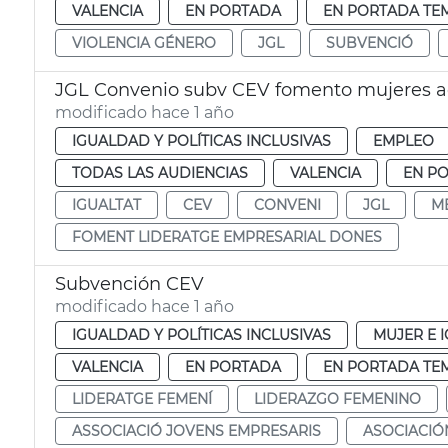
VALENCIA
EN PORTADA
EN PORTADA TE
VIOLENCIA GÉNERO
JGL
SUBVENCIÓ
JGL Convenio subv CEV fomento mujeres ac
modificado hace 1 año
IGUALDAD Y POLÍTICAS INCLUSIVAS
EMPLEO
TODAS LAS AUDIENCIAS
VALENCIA
EN P
IGUALTAT
CEV
CONVENI
JGL
M
FOMENT LIDERATGE EMPRESARIAL DONES
Subvención CEV
modificado hace 1 año
IGUALDAD Y POLÍTICAS INCLUSIVAS
MUJER E 
VALENCIA
EN PORTADA
EN PORTADA TE
LIDERATGE FEMENÍ
LIDERAZGO FEMENINO
ASSOCIACIÓ JOVENS EMPRESARIS
ASOCIACIÓ