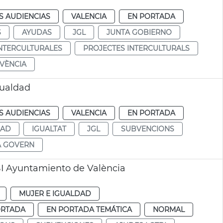
S AUDIENCIAS
VALENCIA
EN PORTADA
S
AYUDAS
JGL
JUNTA GOBIERNO
NTERCULTURALES
PROJECTES INTERCULTURALS
VÈNCIA
gualdad
S AUDIENCIAS
VALENCIA
EN PORTADA
DAD
IGUALTAT
JGL
SUBVENCIONS
A GOVERN
I Ayuntamiento de València
MUJER E IGUALDAD
ORTADA
EN PORTADA TEMÁTICA
NORMAL