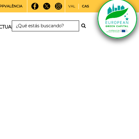
PPVALÈNCIA
VAL
CAS
CTUALIDAD