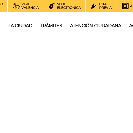
NO
VISIT
SEDE
CITA
A
VALENCIA
ELECTRÓNICA
PREVIA
O
LA CIUDAD
TRÁMITES
ATENCIÓN CIUDADANA
A