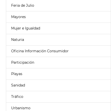
Feria de Julio
Mayores
Mujer e Igualdad
Naturia
Oficina Información Consumidor
Participación
Playas
Sanidad
Tráfico
Urbanismo