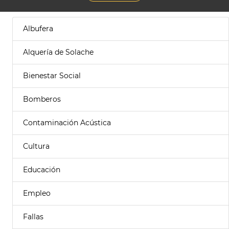
Albufera
Alquería de Solache
Bienestar Social
Bomberos
Contaminación Acústica
Cultura
Educación
Empleo
Fallas