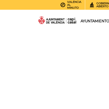
VALENCIA
GOBIER
AL
ABIERTO
MINUTO
AYUNTAMIENT