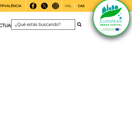
PPVALÈNCIA
VAL
CAS
CTUALIDAD