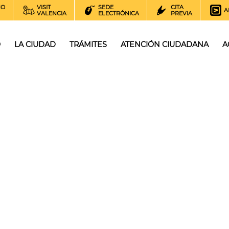
NO
VISIT
SEDE
CITA
A
VALENCIA
ELECTRÓNICA
PREVIA
O
LA CIUDAD
TRÁMITES
ATENCIÓN CIUDADANA
A