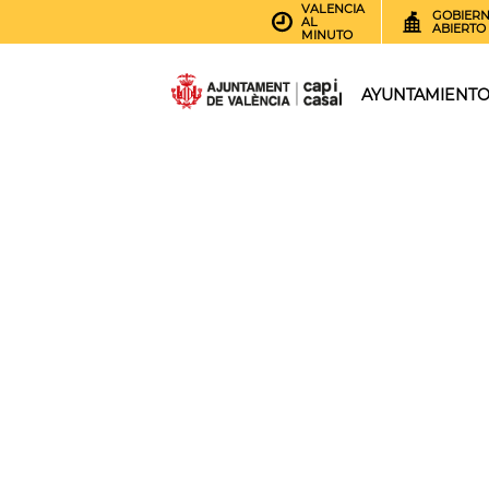
VALENCIA
GOBIER
AL
ABIERTO
MINUTO
AYUNTAMIENT