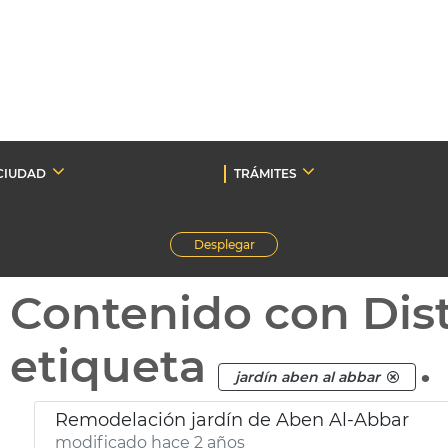
CIUDAD
TRÁMITES
Desplegar
Contenido con Dist
etiqueta
.
jardín aben al abbar
Remodelación jardín de Aben Al-Abbar
modificado hace 2 años