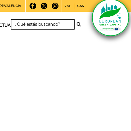
PPVALÈNCIA
VAL
CAS
CTUALIDAD