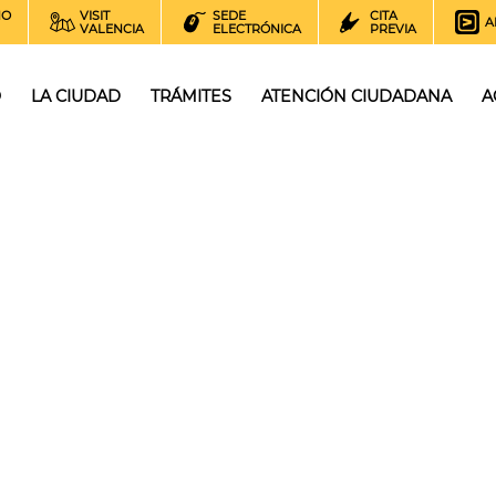
NO
VISIT
SEDE
CITA
A
VALENCIA
ELECTRÓNICA
PREVIA
O
LA CIUDAD
TRÁMITES
ATENCIÓN CIUDADANA
A