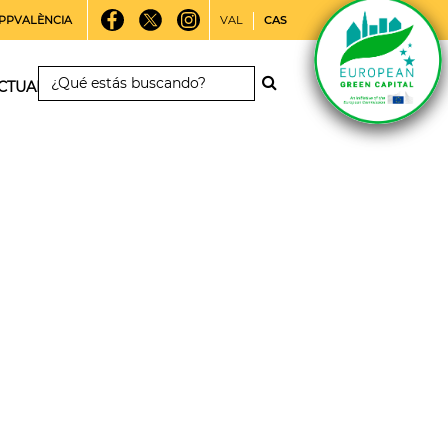
PPVALÈNCIA
VAL
CAS
CTUALIDAD