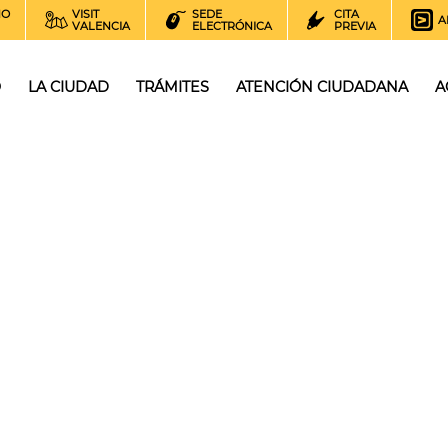
NO
VISIT
SEDE
CITA
A
VALENCIA
ELECTRÓNICA
PREVIA
O
LA CIUDAD
TRÁMITES
ATENCIÓN CIUDADANA
A