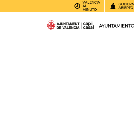
VALENCIA
GOBIER
AL
ABIERTO
MINUTO
AYUNTAMIENT