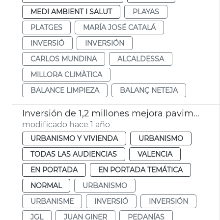
MEDI AMBIENT I SALUT
PLAYAS
PLATGES
MARÍA JOSÉ CATALÁ
INVERSIÓ
INVERSIÓN
CARLOS MUNDINA
ALCALDESSA
MILLORA CLIMÀTICA
BALANCE LIMPIEZA
BALANÇ NETEJA
Inversión de 1,2 millones mejora pavimento calles y caminos València y pedanías
modificado hace 1 año
URBANISMO Y VIVIENDA
URBANISMO
TODAS LAS AUDIENCIAS
VALENCIA
EN PORTADA
EN PORTADA TEMÁTICA
NORMAL
URBANISMO
URBANISME
INVERSIÓ
INVERSIÓN
JGL
JUAN GINER
PEDANÍAS