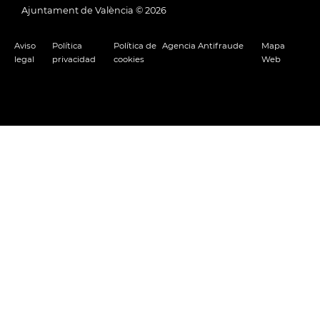
Ajuntament de València ©
2026
Aviso
Política
Política de
Agencia Antifraude
Mapa
legal
privacidad
cookies
Web