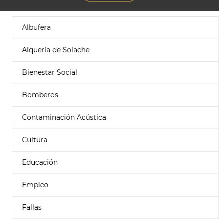
Albufera
Alquería de Solache
Bienestar Social
Bomberos
Contaminación Acústica
Cultura
Educación
Empleo
Fallas