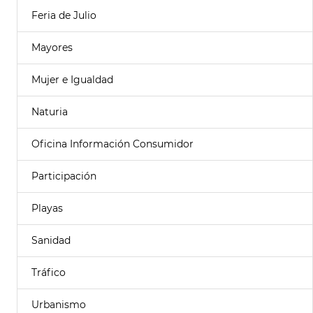
Feria de Julio
Mayores
Mujer e Igualdad
Naturia
Oficina Información Consumidor
Participación
Playas
Sanidad
Tráfico
Urbanismo