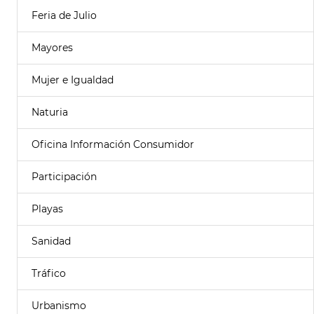
Feria de Julio
Mayores
Mujer e Igualdad
Naturia
Oficina Información Consumidor
Participación
Playas
Sanidad
Tráfico
Urbanismo