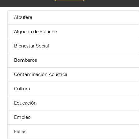
Albufera
Alquería de Solache
Bienestar Social
Bomberos
Contaminación Acústica
Cultura
Educación
Empleo
Fallas