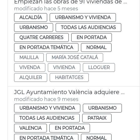
Empiezan las obras de 91 viviendas de alquiler social a Malilla València
modificado hace 5 meses
ALCALDÍA
URBANISMO Y VIVIENDA
URBANISMO
TODAS LAS AUDIENCIAS
QUATRE CARRERES
EN PORTADA
EN PORTADA TEMÁTICA
NORMAL
MALILLA
MARÍA JOSÉ CATALÁ
VIVENDA
VIVIENDA
LLOGUER
ALQUILER
HABITATGES
JGL Ayuntamiento València adquiere edificio para alquiler asequible
modificado hace 9 meses
URBANISMO Y VIVIENDA
URBANISMO
TODAS LAS AUDIENCIAS
PATRAIX
VALENCIA
EN PORTADA
EN PORTADA TEMÁTICA
NORMAL