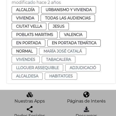
modificado hace 2 años
ALCALDÍA
URBANISMO Y VIVIENDA
VIVIENDA
TODAS LAS AUDIENCIAS
CIUTAT VELLA
JESUS
POBLATS MARITIMS
VALENCIA
EN PORTADA
EN PORTADA TEMÁTICA
NORMAL
MARÍA JOSÉ CATALÁ
VIVENDES
TABACALERA
LLOGUER ASSEQUIBLE
ADJUDICACIÓ
ALCALDESA
HABITATGES
Nuestras Apps
Páginas de Interés
Redes Sociales
Descargas