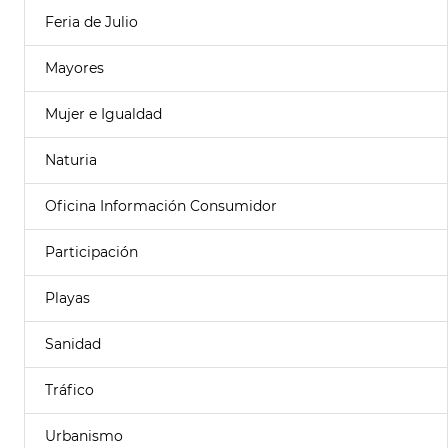
Feria de Julio
Mayores
Mujer e Igualdad
Naturia
Oficina Información Consumidor
Participación
Playas
Sanidad
Tráfico
Urbanismo