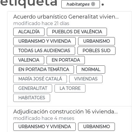
etiqueta
.
habitatges
Acuerdo urbanístico Generalitat viviendas la Torre València
modificado hace 21 días
ALCALDÍA
PUEBLOS DE VALÈNCIA
URBANISMO Y VIVIENDA
URBANISMO
TODAS LAS AUDIENCIAS
POBLES SUD
VALENCIA
EN PORTADA
EN PORTADA TEMÁTICA
NORMAL
MARÍA JOSÉ CATALÁ
VIVIENDAS
GENERALITAT
LA TORRE
HABITATGES
Adjudicación construcción 16 viviendas sociales el Cabanyal
modificado hace 4 meses
URBANISMO Y VIVIENDA
URBANISMO