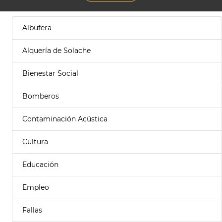
Albufera
Alquería de Solache
Bienestar Social
Bomberos
Contaminación Acústica
Cultura
Educación
Empleo
Fallas