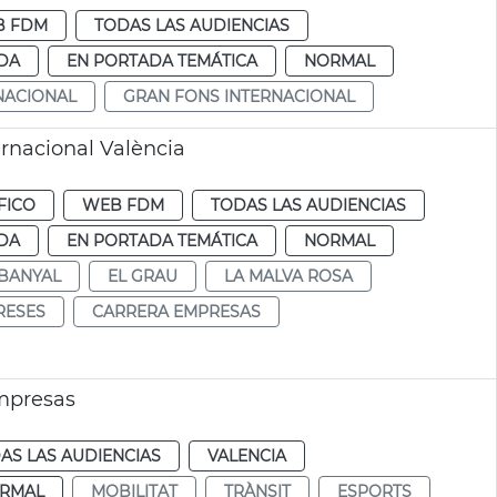
B FDM
TODAS LAS AUDIENCIAS
DA
EN PORTADA TEMÁTICA
NORMAL
NACIONAL
GRAN FONS INTERNACIONAL
rnacional València
FICO
WEB FDM
TODAS LAS AUDIENCIAS
DA
EN PORTADA TEMÁTICA
NORMAL
ABANYAL
EL GRAU
LA MALVA ROSA
RESES
CARRERA EMPRESAS
empresas
AS LAS AUDIENCIAS
VALENCIA
RMAL
MOBILITAT
TRÀNSIT
ESPORTS