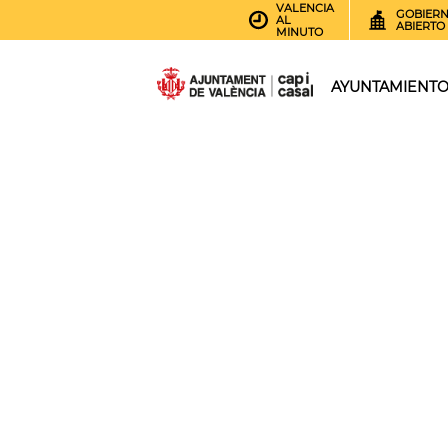
VALENCIA
GOBIER
AL
ABIERTO
MINUTO
AYUNTAMIENT