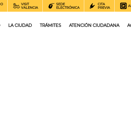
NO
VISIT
SEDE
CITA
A
VALENCIA
ELECTRÓNICA
PREVIA
O
LA CIUDAD
TRÁMITES
ATENCIÓN CIUDADANA
A