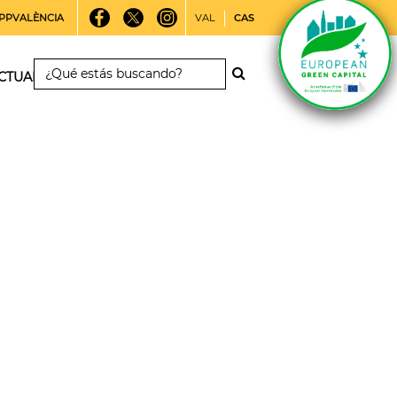
PPVALÈNCIA
VAL
CAS
CTUALIDAD