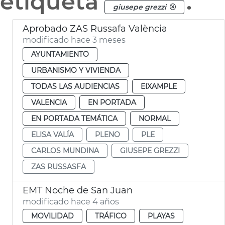
etiqueta
.
giusepe grezzi
Aprobado ZAS Russafa València
modificado hace 3 meses
AYUNTAMIENTO
URBANISMO Y VIVIENDA
TODAS LAS AUDIENCIAS
EIXAMPLE
VALENCIA
EN PORTADA
EN PORTADA TEMÁTICA
NORMAL
ELISA VALÍA
PLENO
PLE
CARLOS MUNDINA
GIUSEPE GREZZI
ZAS RUSSASFA
EMT Noche de San Juan
modificado hace 4 años
MOVILIDAD
TRÁFICO
PLAYAS