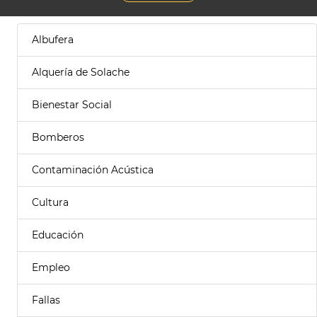
Albufera
Alquería de Solache
Bienestar Social
Bomberos
Contaminación Acústica
Cultura
Educación
Empleo
Fallas