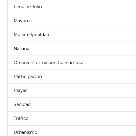
Feria de Julio
Mayores
Mujer e Igualdad
Naturia
Oficina Información Consumidor
Participación
Playas
Sanidad
Tráfico
Urbanismo