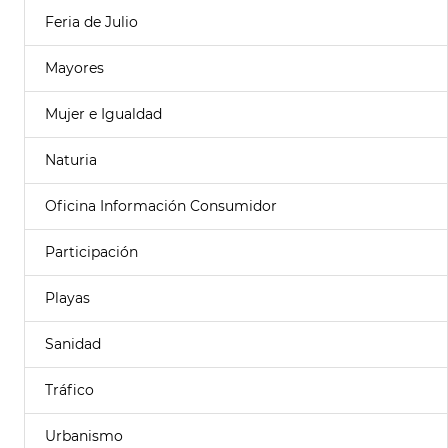
Feria de Julio
Mayores
Mujer e Igualdad
Naturia
Oficina Información Consumidor
Participación
Playas
Sanidad
Tráfico
Urbanismo