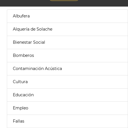
Albufera
Alquería de Solache
Bienestar Social
Bomberos
Contaminación Acústica
Cultura
Educación
Empleo
Fallas