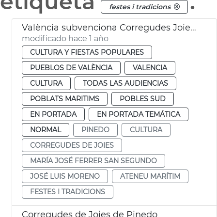
etiqueta
.
festes i tradicions
València subvenciona Corregudes Joies de Pinedo
modificado hace 1 año
CULTURA Y FIESTAS POPULARES
PUEBLOS DE VALÈNCIA
VALENCIA
CULTURA
TODAS LAS AUDIENCIAS
POBLATS MARITIMS
POBLES SUD
EN PORTADA
EN PORTADA TEMÁTICA
NORMAL
PINEDO
CULTURA
CORREGUDES DE JOIES
MARÍA JOSÉ FERRER SAN SEGUNDO
JOSÉ LUIS MORENO
ATENEU MARÍTIM
FESTES I TRADICIONS
Corregudes de Joies de Pinedo