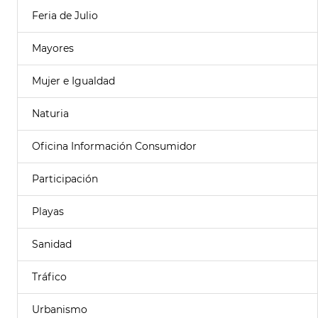
Feria de Julio
Mayores
Mujer e Igualdad
Naturia
Oficina Información Consumidor
Participación
Playas
Sanidad
Tráfico
Urbanismo