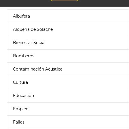
Albufera
Alquería de Solache
Bienestar Social
Bomberos
Contaminación Acústica
Cultura
Educación
Empleo
Fallas