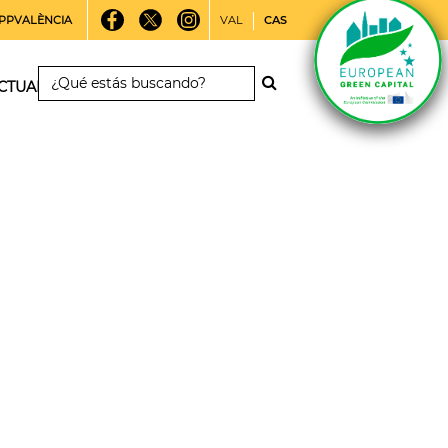
PPVALÈNCIA
VAL
CAS
CTUALIDAD