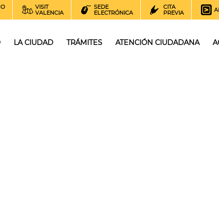
NO
VISIT
SEDE
CITA
A
VALENCIA
ELECTRÓNICA
PREVIA
O
LA CIUDAD
TRÁMITES
ATENCIÓN CIUDADANA
A