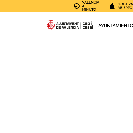
VALENCIA
GOBIER
AL
ABIERTO
MINUTO
AYUNTAMIENT