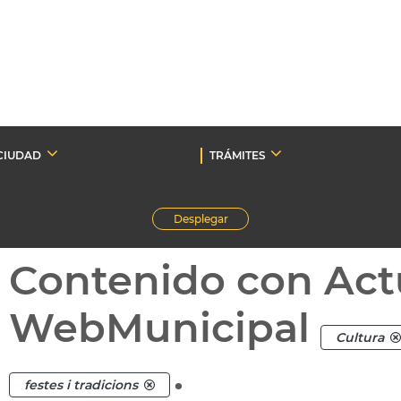
CIUDAD
TRÁMITES
Desplegar
Contenido con Act
WebMunicipal
Cultura
.
festes i tradicions