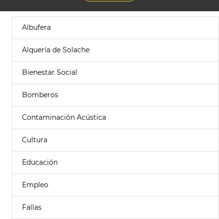
Albufera
Alquería de Solache
Bienestar Social
Bomberos
Contaminación Acústica
Cultura
Educación
Empleo
Fallas