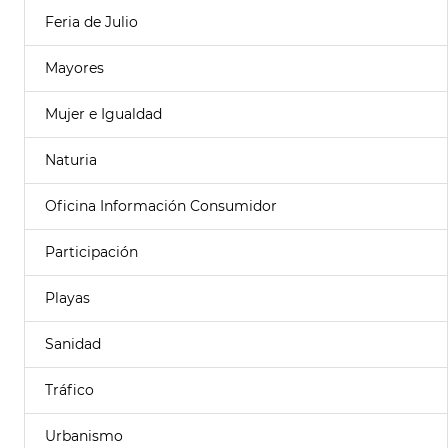
Feria de Julio
Mayores
Mujer e Igualdad
Naturia
Oficina Información Consumidor
Participación
Playas
Sanidad
Tráfico
Urbanismo