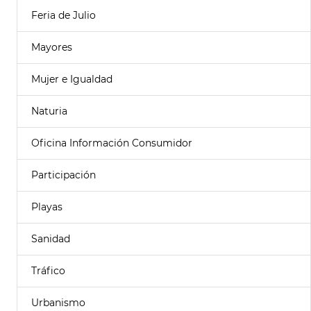
Feria de Julio
Mayores
Mujer e Igualdad
Naturia
Oficina Información Consumidor
Participación
Playas
Sanidad
Tráfico
Urbanismo