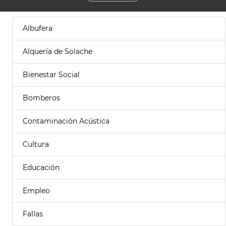
Albufera
Alquería de Solache
Bienestar Social
Bomberos
Contaminación Acústica
Cultura
Educación
Empleo
Fallas