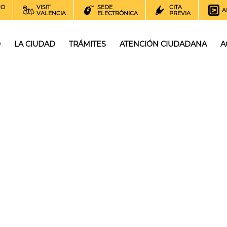
NO
VISIT
SEDE
CITA
A
VALENCIA
ELECTRÓNICA
PREVIA
O
LA CIUDAD
TRÁMITES
ATENCIÓN CIUDADANA
A