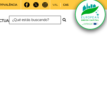
PPVALÈNCIA
VAL
CAS
CTUALIDAD