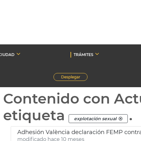
CIUDAD
TRÁMITES
Desplegar
Contenido con Act
etiqueta
.
explotación sexual
Adhesión València declaración FEMP contra
modificado hace 10 meses