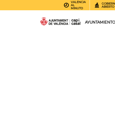
VALENCIA
GOBIER
AL
ABIERTO
MINUTO
AYUNTAMIENT