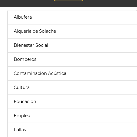
Albufera
Alquería de Solache
Bienestar Social
Bomberos
Contaminación Acústica
Cultura
Educación
Empleo
Fallas