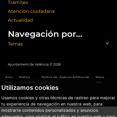
Trámites
Atención ciudadana
Actualidad
Navegación por...
Temas
Ajuntament de València ©
2026
Aviso
Política
Política de
Agencia Antifraude
Mapa
legal
privacidad
cookies
Web
Utilizamos cookies
Usamos cookies y otras técnicas de rastreo para mejorar
tu experiencia de navegación en nuestra web, para
mostrarte contenidos personalizados y anuncios
adecuados, para analizar el tráfico en nuestra web y para