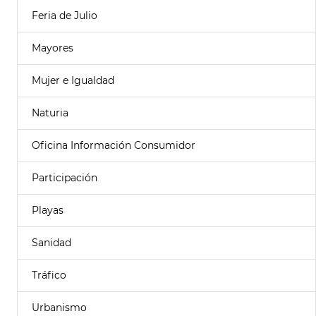
Feria de Julio
Mayores
Mujer e Igualdad
Naturia
Oficina Información Consumidor
Participación
Playas
Sanidad
Tráfico
Urbanismo