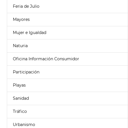
Feria de Julio
Mayores
Mujer e Igualdad
Naturia
Oficina Información Consumidor
Participación
Playas
Sanidad
Tráfico
Urbanismo