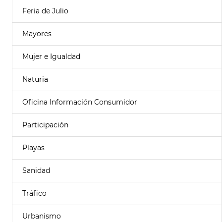
Feria de Julio
Mayores
Mujer e Igualdad
Naturia
Oficina Información Consumidor
Participación
Playas
Sanidad
Tráfico
Urbanismo