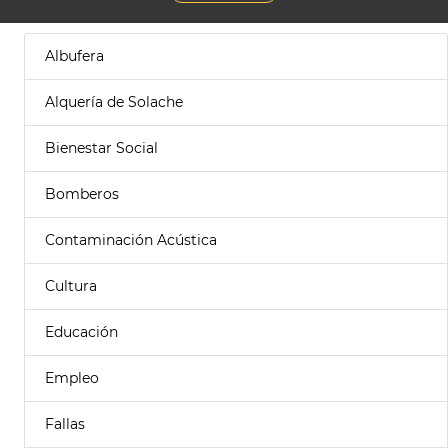
Albufera
Alquería de Solache
Bienestar Social
Bomberos
Contaminación Acústica
Cultura
Educación
Empleo
Fallas